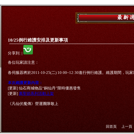
10/25例行維護安排及更新事項
分享到:
|
各位玩家請注意：
各伺服器將於2011-10-25(二) 10:00~12:30進行例行維護。維護
本次維護更新內容：
[更新] 仙石商城物品“銅仙丹”限時優惠發售
[更新]
萬聖節系列活動上架
《凡仙伏魔傳》營運團隊敬上
回首頁
上一頁